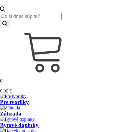
Products
search
0
0,00
€
Pre tvorilky
Záhrada
Bytové doplnky