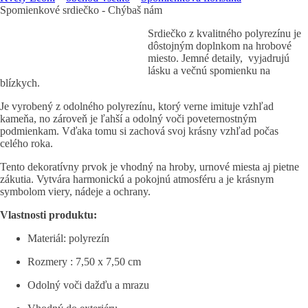
Spomienkové srdiečko - Chýbaš nám
Srdiečko z kvalitného polyrezínu je
dôstojným doplnkom na hrobové
miesto. Jemné detaily, vyjadrujú
lásku a večnú spomienku na
blízkych.
Je vyrobený z odolného polyrezínu, ktorý verne imituje vzhľad
kameňa, no zároveň je ľahší a odolný voči poveternostným
podmienkam. Vďaka tomu si zachová svoj krásny vzhľad počas
celého roka.
Tento dekoratívny prvok je vhodný na hroby, urnové miesta aj pietne
zákutia. Vytvára harmonickú a pokojnú atmosféru a je krásnym
symbolom viery, nádeje a ochrany.
Vlastnosti produktu:
Materiál: polyrezín
Rozmery : 7,50 x 7,50 cm
Odolný voči dažďu a mrazu