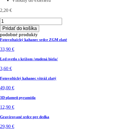
Vhodný do exteriéru
2,20
€
množstvo
Spomienkové
Pridať do košíka
srdiečko
podobné produkty
-
Fotovoltaický kahanec srdce ZGM zlaté
Chýbaš
nám
33,90
€
Led svetlo s krížom /studená biela/
3,60
€
Fotovoltický kahanec vitráž zlatý
49,00
€
3D plameň pyramída
12,90
€
Gravírované srdce pre dedka
29,90
€