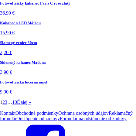
Fotovoltaický kahanec Paris C rose zlatý
36,90
€
Kahanec s LED Máriou
15,90
€
Slamený veniec 30cm
2,20
€
Sklenený kahanec Madona
3,90
€
Fotovoltaická lucerna anjel
9,90
€
1
2
3
…
10
Ďalej »
Kontakt
Obchodné podmienky
Ochrana osobných údajov
Reklamačný
formulár
Odstúpenie od zmluvy
Formulár na odstúpenie od zmluvy