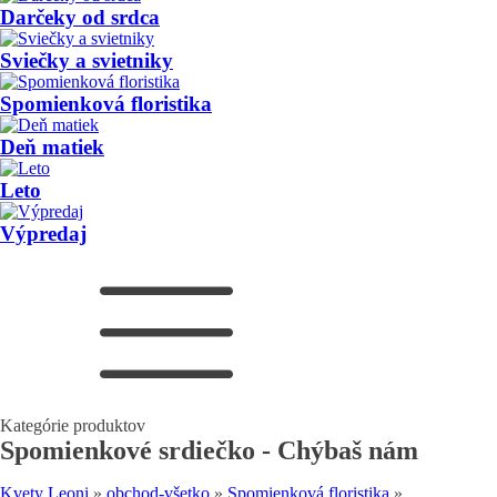
Darčeky od srdca
Sviečky a svietniky
Spomienková floristika
Deň matiek
Leto
Výpredaj
Kategórie produktov
Spomienkové srdiečko - Chýbaš nám
Kvety Leoni
»
obchod-všetko
»
Spomienková floristika
»