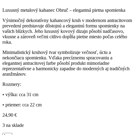
Luxusný metalový kahanec Obruč – elegantná pietna spomienka
Výnimočný dekoratívny kahancový kruh v modernom antracitovom
prevedení predstavuje dôstojnú a elegantnú formu spomienky na
vašich blízkych. Jeho luxusný kovový dizajn pôsobí nadčasovo,
vkusne a zároveň veľmi citlivo dopĺňa pietne miesto počas celého
roka.
Minimalistický kruhový tvar symbolizuje večnosť, úctu a
nekončiacu spomienku. Vďaka precíznemu spracovaniu a
elegantnej antracitovej farbe pôsobí produkt mimoriadne
reprezentatívne a harmonicky zapadne do moderných aj tradičných
aranžmánov.
Rozmery:
• výška: cca 31 cm
• priemer: cca 22 cm
24,90
€
3 na sklade