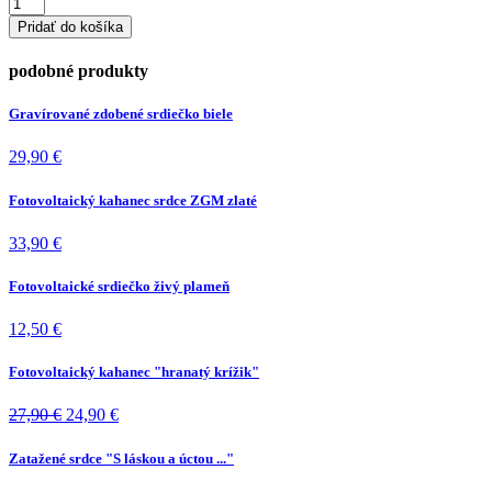
množstvo
Luxusný
Pridať do košíka
metalový
kahanec
podobné produkty
Obruč
Gravírované zdobené srdiečko biele
29,90
€
Fotovoltaický kahanec srdce ZGM zlaté
33,90
€
Fotovoltaické srdiečko živý plameň
12,50
€
Fotovoltaický kahanec "hranatý krížik"
Pôvodná
Aktuálna
27,90
€
24,90
€
cena
cena
bola:
je:
Zatažené srdce "S láskou a úctou ..."
27,90 €.
24,90 €.