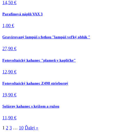
14,50
€
Parafínová náplň VAX 3
1,00
€
Gravírovaný lampáš s fotkou "lampáš veľký oblúk "
27,90
€
Fotovoltaický kahanec "plameň v kapličke"
12,90
€
Fotovoltaický kahanec Z498 strieborný
19,90
€
Solárny kahanec s krížom a ružou
11,90
€
1
2
3
…
10
Ďalej »