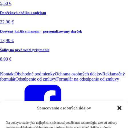
5,50
€
Darčeková obálka s anjelom
22,90
€
Drevený krížik s menom – personalizovaný darček
13,90
€
Šálky na prvé sväté prijímanie
8,90
€
Kontakt
Obchodné podmienky
Ochrana osobných údajov
Reklamačný
formulár
Odstúpenie od zmluvy
Formulár na odstúpenie od zmluvy
Spracovanie osobných údajov
Na poskytovanie tých najlepších skúseností používame technológie, ako sú súbory
cookie na ukladanie a/alebo prístup k informáciám o zariadení. Súhlas s týmito