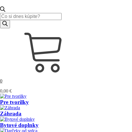
Products
search
0
0,00
€
Pre tvorilky
Záhrada
Bytové doplnky