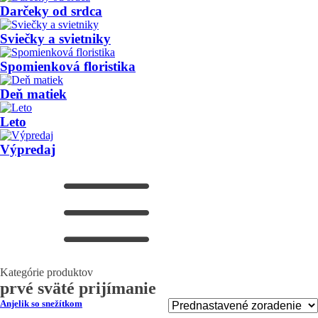
Darčeky od srdca
Sviečky a svietniky
Spomienková floristika
Deň matiek
Leto
Výpredaj
Kategórie produktov
prvé sväté prijímanie
Anjelik so snežítkom