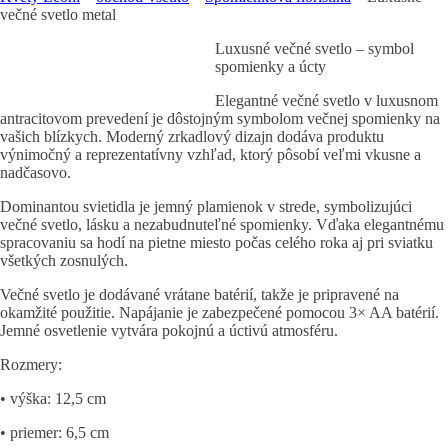
večné svetlo metal
Luxusné večné svetlo – symbol
spomienky a úcty
Elegantné večné svetlo v luxusnom
antracitovom prevedení je dôstojným symbolom večnej spomienky na
vašich blízkych. Moderný zrkadlový dizajn dodáva produktu
výnimočný a reprezentatívny vzhľad, ktorý pôsobí veľmi vkusne a
nadčasovo.
Dominantou svietidla je jemný plamienok v strede, symbolizujúci
večné svetlo, lásku a nezabudnuteľné spomienky. Vďaka elegantnému
spracovaniu sa hodí na pietne miesto počas celého roka aj pri sviatku
všetkých zosnulých.
Večné svetlo je dodávané vrátane batérií, takže je pripravené na
okamžité použitie. Napájanie je zabezpečené pomocou 3× AA batérií.
Jemné osvetlenie vytvára pokojnú a úctivú atmosféru.
Rozmery:
• výška: 12,5 cm
• priemer: 6,5 cm