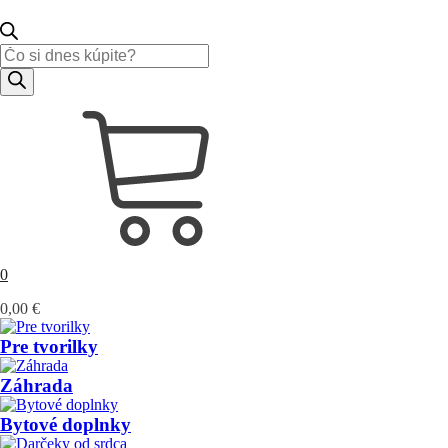
Products
search
0
0,00
€
Pre tvorilky
Záhrada
Bytové doplnky