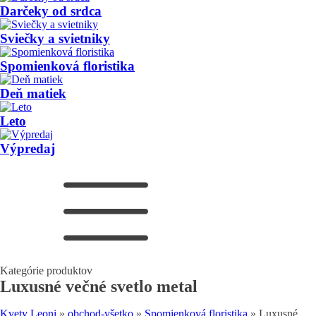
Darčeky od srdca
Sviečky a svietniky
Spomienková floristika
Deň matiek
Leto
Výpredaj
Kategórie produktov
Luxusné večné svetlo metal
Kvety Leoni
»
obchod-všetko
»
Spomienková floristika
»
Luxusné