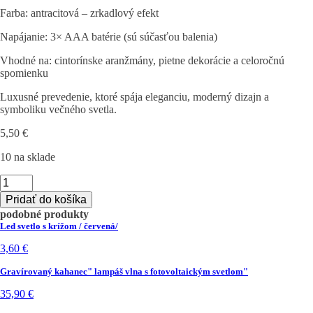
Farba: antracitová – zrkadlový efekt
Napájanie: 3× AAA batérie (sú súčasťou balenia)
Vhodné na: cintorínske aranžmány, pietne dekorácie a celoročnú
spomienku
Luxusné prevedenie, ktoré spája eleganciu, moderný dizajn a
symboliku večného svetla.
5,50
€
10 na sklade
množstvo
Luxusné
Pridať do košíka
večné
podobné produkty
svetlo
Led svetlo s krížom / červená/
metal
3,60
€
Gravírovaný kahanec" lampáš vlna s fotovoltaickým svetlom"
35,90
€