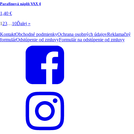
Parafínová náplň VAX 4
1,40
€
1
2
3
…
10
Ďalej »
Kontakt
Obchodné podmienky
Ochrana osobných údajov
Reklamačný
formulár
Odstúpenie od zmluvy
Formulár na odstúpenie od zmluvy