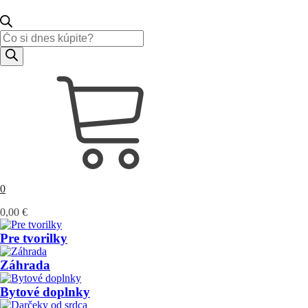
Products
search
0
0,00
€
Pre tvorilky
Záhrada
Bytové doplnky