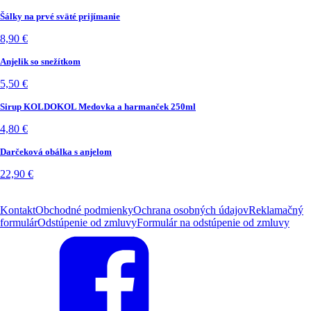
Šálky na prvé sväté prijímanie
8,90
€
Anjelik so snežítkom
5,50
€
Sirup KOLDOKOL Medovka a harmanček 250ml
4,80
€
Darčeková obálka s anjelom
22,90
€
Kontakt
Obchodné podmienky
Ochrana osobných údajov
Reklamačný
formulár
Odstúpenie od zmluvy
Formulár na odstúpenie od zmluvy