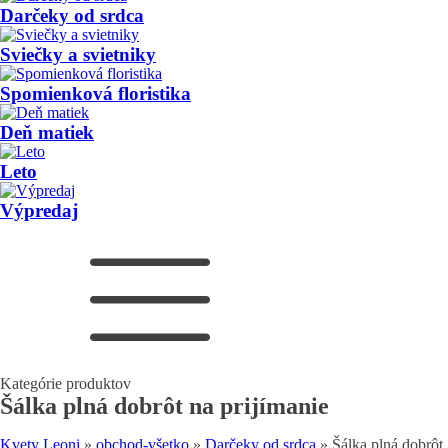
Darčeky od srdca
Sviečky a svietniky
Spomienková floristika
Deň matiek
Leto
Výpredaj
Kategórie produktov
Šálka plná dobrôt na prijímanie
Kvety Leoni
»
obchod-všetko
»
Darčeky od srdca
»
Šálka plná dobrôt