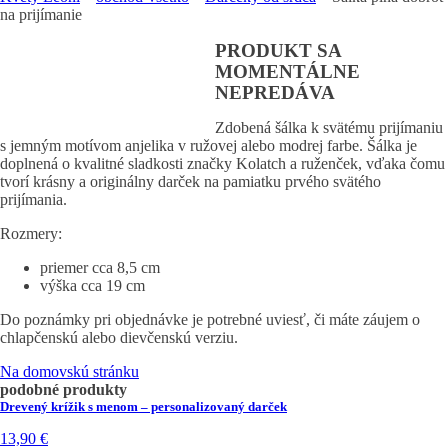
na prijímanie
PRODUKT SA
MOMENTÁLNE
NEPREDÁVA
Zdobená šálka k svätému prijímaniu
s jemným motívom anjelika v ružovej alebo modrej farbe. Šálka je
doplnená o kvalitné sladkosti značky
Kolatch
a ruženček, vďaka čomu
tvorí krásny a originálny darček na pamiatku prvého svätého
prijímania.
Rozmery:
priemer cca 8,5 cm
výška cca 19 cm
Do poznámky pri objednávke je potrebné uviesť, či máte záujem o
chlapčenskú alebo dievčenskú verziu.
Na domovskú stránku
podobné produkty
Drevený krížik s menom – personalizovaný darček
13,90
€