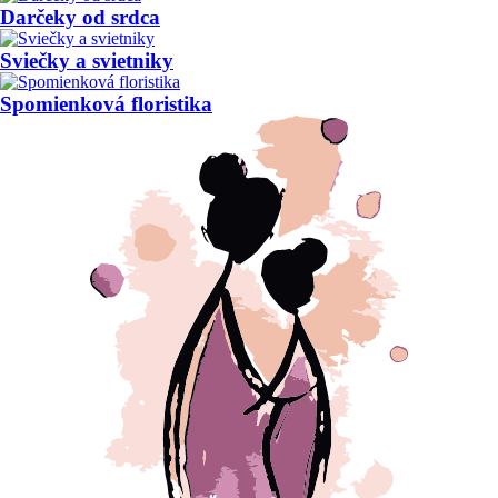
Darčeky od srdca
Sviečky a svietniky
Spomienková floristika