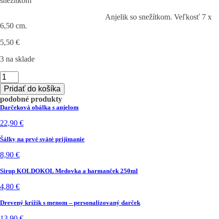
snežítkom
Anjelik so snežítkom. Veľkosť 7 x
6,50 cm.
5,50
€
3 na sklade
množstvo
Anjelik
Pridať do košíka
so
podobné produkty
snežítkom
Darčeková obálka s anjelom
22,90
€
Šálky na prvé sväté prijímanie
8,90
€
Sirup KOLDOKOL Medovka a harmanček 250ml
4,80
€
Drevený krížik s menom – personalizovaný darček
13,90
€