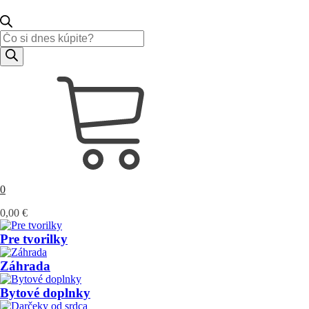
Products
search
0
0,00
€
Pre tvorilky
Záhrada
Bytové doplnky