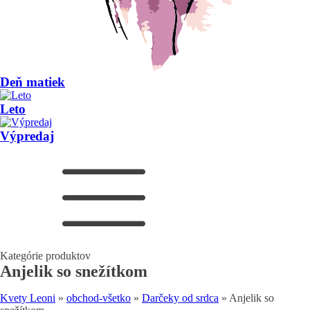
Deň matiek
Leto
Výpredaj
Kategórie produktov
Anjelik so snežítkom
Kvety Leoni
»
obchod-všetko
»
Darčeky od srdca
»
Anjelik so