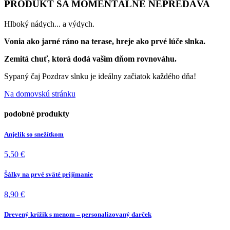
PRODUKT SA MOMENTÁLNE NEPREDÁVA
Hlboký nádych... a výdych.
Vonia ako jarné ráno na terase, hreje ako prvé lúče slnka.
Zemitá chuť, ktorá dodá vašim dňom rovnováhu.
Sypaný čaj Pozdrav slnku je ideálny začiatok každého dňa!
Na domovskú stránku
podobné produkty
Anjelik so snežítkom
5,50
€
Šálky na prvé sväté prijímanie
8,90
€
Drevený krížik s menom – personalizovaný darček