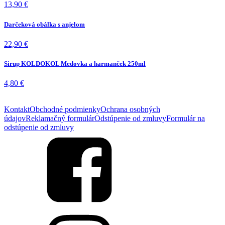
13,90
€
Darčeková obálka s anjelom
22,90
€
Sirup KOLDOKOL Medovka a harmanček 250ml
4,80
€
Kontakt
Obchodné podmienky
Ochrana osobných
údajov
Reklamačný formulár
Odstúpenie od zmluvy
Formulár na
odstúpenie od zmluvy