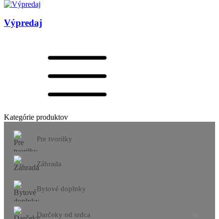
Výpredaj
Kategórie produktov
Pre tvorilky
Záhrada
Bytové doplnky
Darčeky od srdca