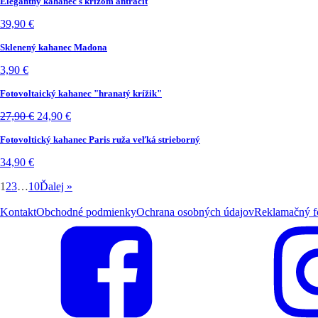
Elegantný kahanec s krížom antracit
39,90
€
Sklenený kahanec Madona
3,90
€
Fotovoltaický kahanec "hranatý krížik"
Pôvodná
Aktuálna
27,90
€
24,90
€
cena
cena
Fotovoltický kahanec Paris ruža veľká strieborný
bola:
je:
27,90 €.
24,90 €.
34,90
€
1
2
3
…
10
Ďalej »
Kontakt
Obchodné podmienky
Ochrana osobných údajov
Reklamačný f