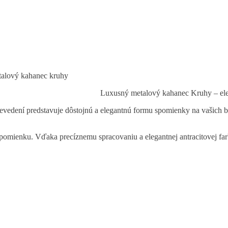
alový kahanec kruhy
Luxusný metalový kahanec Kruhy – ele
dení predstavuje dôstojnú a elegantnú formu spomienky na vašich bl
spomienku. Vďaka precíznemu spracovaniu a elegantnej antracitovej fa