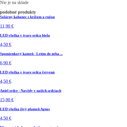
Nie je na sklade
podobné produkty
Solárny kahanec s krížom a ružou
11,90
€
LED vložka v tvare srdca biela
4,50
€
Spomienkový kameň - Letím do neba ...
6,90
€
LED vložka v tvare srdca červená
4,50
€
Anjel srdce - Navždy v našich srdciach
15,90
€
LED vložka živý plameň Agnes
4,50
€