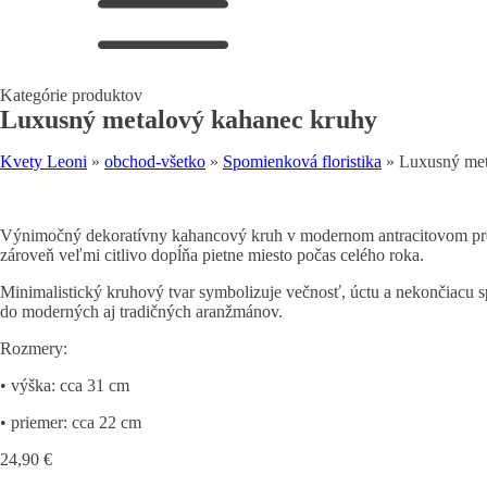
Kategórie produktov
Luxusný metalový kahanec kruhy
Kvety Leoni
»
obchod-všetko
»
Spomienková floristika
»
Luxusný met
Výnimočný dekoratívny kahancový kruh v modernom antracitovom preve
zároveň veľmi citlivo dopĺňa pietne miesto počas celého roka.
Minimalistický kruhový tvar symbolizuje večnosť, úctu a nekončiacu 
do moderných aj tradičných aranžmánov.
Rozmery:
• výška: cca 31 cm
• priemer: cca 22 cm
24,90
€