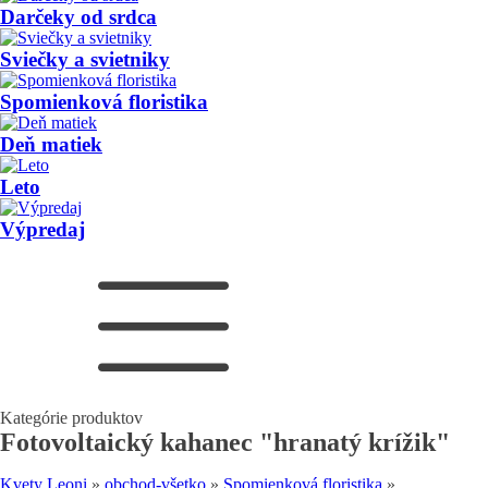
Darčeky od srdca
Sviečky a svietniky
Spomienková floristika
Deň matiek
Leto
Výpredaj
Kategórie produktov
Fotovoltaický kahanec "hranatý krížik"
Kvety Leoni
»
obchod-všetko
»
Spomienková floristika
»