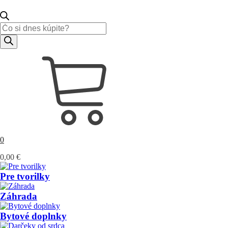
Products
search
0
0,00
€
Pre tvorilky
Záhrada
Bytové doplnky