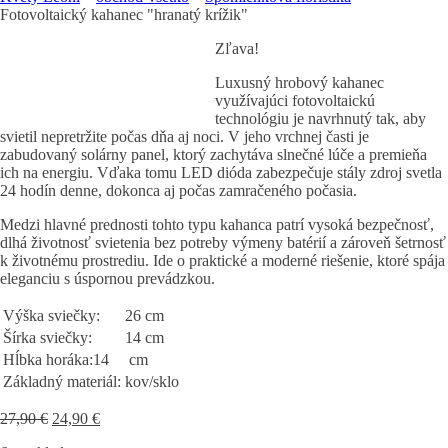
Fotovoltaický kahanec "hranatý krížik"
Zľava!
Luxusný hrobový kahanec
využívajúci fotovoltaickú
technológiu je navrhnutý tak, aby
svietil nepretržite počas dňa aj noci. V jeho vrchnej časti je
zabudovaný solárny panel, ktorý zachytáva slnečné lúče a premieňa
ich na energiu. Vďaka tomu LED dióda zabezpečuje stály zdroj svetla
24 hodín denne, dokonca aj počas zamračeného počasia.
Medzi hlavné prednosti tohto typu kahanca patrí vysoká bezpečnosť,
dlhá životnosť svietenia bez potreby výmeny batérií a zároveň šetrnosť
k životnému prostrediu. Ide o praktické a moderné riešenie, ktoré spája
eleganciu s úspornou prevádzkou.
Výška sviečky:
26 cm
Šírka sviečky:
14 cm
Hĺbka horáka:14
cm
Základný materiál:
kov/sklo
Pôvodná
Aktuálna
27,90
€
24,90
€
cena
cena