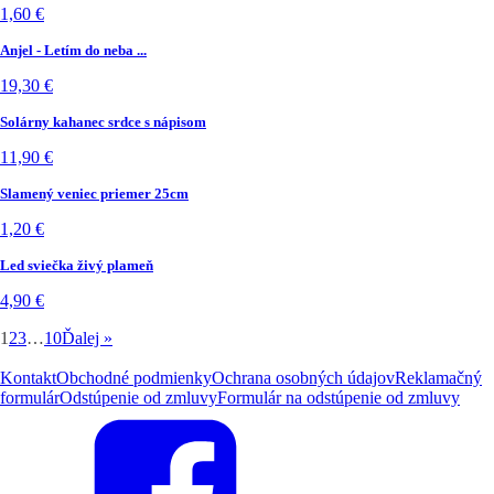
1,60
€
Anjel - Letím do neba ...
19,30
€
Solárny kahanec srdce s nápisom
11,90
€
Slamený veniec priemer 25cm
1,20
€
Led sviečka živý plameň
4,90
€
1
2
3
…
10
Ďalej »
Kontakt
Obchodné podmienky
Ochrana osobných údajov
Reklamačný
formulár
Odstúpenie od zmluvy
Formulár na odstúpenie od zmluvy