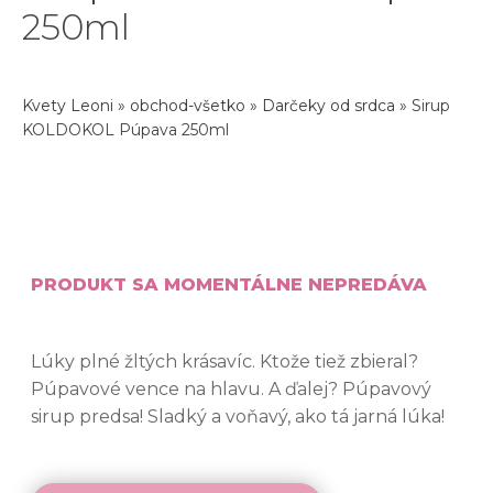
250ml
Kvety Leoni
»
obchod-všetko
»
Darčeky od srdca
»
Sirup
KOLDOKOL Púpava 250ml
PRODUKT SA MOMENTÁLNE NEPREDÁVA
Lúky plné žltých krásavíc. Ktože tiež zbieral?
Púpavové vence na hlavu. A ďalej? Púpavový
sirup predsa! Sladký a voňavý, ako tá jarná lúka!