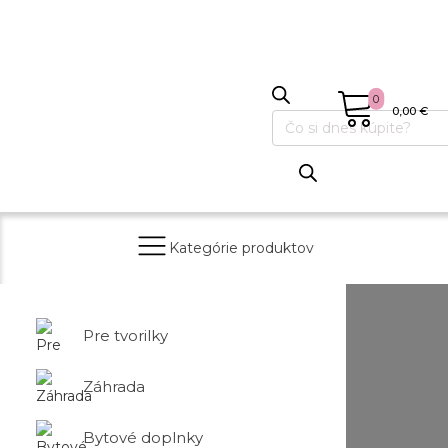
0
0,00
€
Products
search
Kategórie produktov
Pre tvorilky
Záhrada
Bytové doplnky