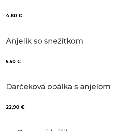
4,80
€
Anjelik so snežítkom
5,50
€
Darčeková obálka s anjelom
22,90
€